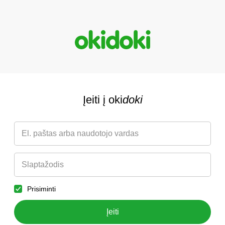
Įeiti į oki
doki
Prisiminti
Įeiti