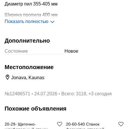
Диаметр пил 355-405 мм
Ширина пропила 400 мм
Показать полностью
Высота пропила 100/115 мм
Мин. длина пропила 290/480 мм
Дополнительно
Мощность двигателя 37 кВт
Состояние
Новое
Общая мощность 42,1 кВт
Местоположение
Размеры для транспортировки 3000x1300x1500 мм
Jonava, Kaunas
Вес 2000 кг
Цена 22450 Eur (EXW Йонава, Литва)
№
12486571
24.07.2026
Всего: 3118, +3 сегодня
Похожие объявления
20-29- Щеточно-
20-60-540 Станок