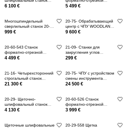
шлифовальный станок
форматно-отрезной
WOODLAND MACHINERY
MJ6128TA(400) Woodland
6 100 €
5 499 €
(новый
Многошпиндельный
20-75- Обрабатывающий
сверлильный станок 20-
центр с ЧПУ WOODLAND
90-541 WOODLAND
MACHINERY (новый)
999 €
9 600 €
MACHINER
20-60-543 Станок
21-09- Станки для
форматно-отрезной
закругления углов
MJ6122TD(400) Woodland
WOODLAND MACHINERY
4 499 €
299 €
(новые
21-16- Четырехсторонний
20-75- ЧПУ с устройством
строгальный станок
смены инструмента
WOODLAND MACHINERY (
WOODLAND MACHINERY
21 300 €
24 500 €
(новый)
20-29- Щеточно-
20-60-526 Станок
шлифовальный станок
форматно-отрезной
WOODLAND MACHINERY
MJ6116TD(400) Woodland
4 130 €
3 999 €
(новый
Щеточные шлифовальные
20-29-558 Щетка