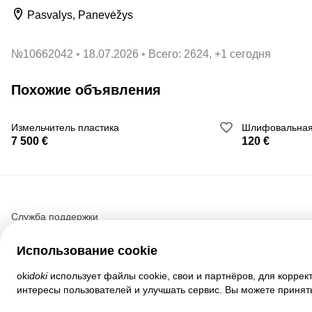
Pasvalys, Panevėžys
№
10662042
18.07.2026
Всего: 2624, +1 сегодня
Похожие объявления
Измельчитель пластика
Шлифовальная 
7 500 €
120 €
Служба поддержки
Помощь
Использование cookie
Правила и соглашения
Настройки приватности
oki
doki
использует файлы cookie, свои и партнёров, для коррек
Полная версия сайта
интересы пользователей и улучшать сервис. Вы можете принять