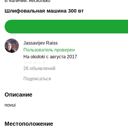
В наличии: несколько
Шлифовальная машина 300 вт
Jassavijev Raiss
Пользователь проверен
На oki
doki
с августа 2017
26 объявлений
Подписаться
Описание
novui
Местоположение