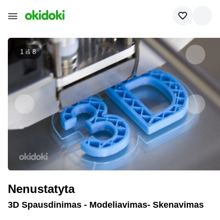
1 iš
8
Nenustatyta
3D Spausdinimas - Modeliavimas- Skenavimas