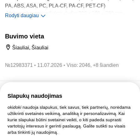
PA, ABS, ASA, PC, PLA-CF, PA-CF, PET-CF)
-Maksimalus spausdinimo dydis: 220 x 220 x 250 mm
Rodyti daugiau
(didesnes klijuojame)
-Tinkamiausi užsakymui failai: *.STL (pagal juos greitai
Buvimo vieta
apskaičiuojame kainą ir gamybos laiką)
Šiauliai, Šiauliai
-3D modelio spausdinimo paruošimas
-3D modelio kūrimas iš brėžinių ar idėjų
№
12983371
11.07.2026
Viso: 2046, +8 šiandien
-3D CAD projektavimas
-3D modelių skenavimas
-Prototipų kūrimas
-3D spausdinimo konsultacija
Slapukų naudojimas
Pagalbos tarnyba
-Galimas siuntimas į visus Lietuvos miestus!
oki
doki
naudoja slapukus, tiek savus, tiek partnerių, norėdama
Pagalba
užtikrinti svetainės veikimą, analitiką ir personalizavimą. Kai
Taisyklės ir susitarimai
Kreipkitės dėl aukštos kokybės 3D spausdinimo ir modelių
kurie slapukai būtini svetainei veikti, o kiti padeda suprasti
Privatumo nustatymai
kūrimo paslaugų!
vartotojų interesus ir gerinti paslaugą. Galite sutikti su visais
Pilna svetainės versija
arba tinkinti jų naudojimą.