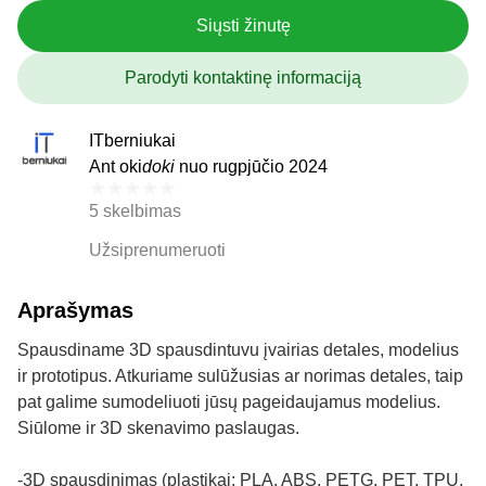
Siųsti žinutę
Parodyti kontaktinę informaciją
ITberniukai
Ant oki
doki
nuo rugpjūčio 2024
5 skelbimas
Užsiprenumeruoti
Aprašymas
Spausdiname 3D spausdintuvu įvairias detales, modelius
ir prototipus. Atkuriame sulūžusias ar norimas detales, taip
pat galime sumodeliuoti jūsų pageidaujamus modelius.
Siūlome ir 3D skenavimo paslaugas.
-3D spausdinimas (plastikai: PLA, ABS, PETG, PET, TPU,