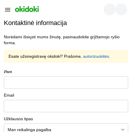
Kontaktinė informacija
Norėdami išsiųsti mums žinutę, pasinaudokite grįžtamojo ryšio
forma.
Esate užsiregistravę oki
doki
? Prašome,
autorizuokitės
.
Имя
Email
Užklausos tipas
Man reikalinga pagalba